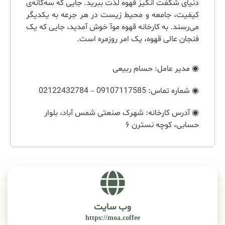
دنیای شگفت انگیز قهوه لذت ببرید. جایی که سه‌گانه‌ی
کیفیت، جامعه و محیط زیست در هر جرعه به یکدیگر
می‌رسند. به کارخانه قهوه موآ خوش آمدید، جایی که یک
فنجان عالی قهوه، یک امر روزمره است.
◉ مدیر عامل: حسام ربیعی
◉ شماره تماس:‌ 09107117585 – 02122432784
◉ آدرس کارخانه: شهرک صنعتی شمس آباد، بلوار
حسابی، کوچه نسترن ۶
وب سایت
https://moa.coffee