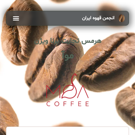
انجمن قهوه ایران
هرمس تجارت برنا ویژن
موآ