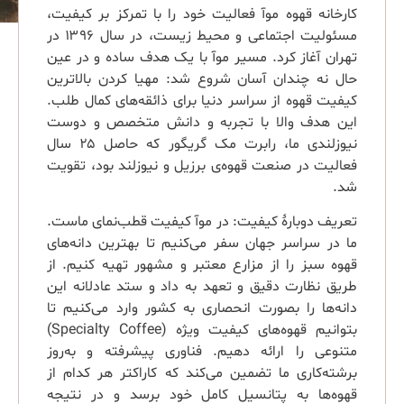
کارخانه قهوه موآ فعالیت خود را با تمرکز بر کیفیت،
مسئولیت اجتماعی و محیط زیست، در سال ۱۳۹۶ در
تهران آغاز کرد. مسیر موآ با یک هدف ساده و در عین
حال نه چندان آسان شروع شد: مهیا کردن بالاترین
کیفیت قهوه از سراسر دنیا برای ذائقه‌های کمال طلب.
این هدف والا با تجربه و دانش متخصص و دوست
نیوزلندی ما، رابرت مک گریگور که حاصل ۲۵ سال
فعالیت در صنعت قهوه‌ی برزیل و نیوزلند بود، تقویت
شد.
تعریف دوبارهٔ کیفیت: در موآ کیفیت قطب‌نمای ماست.
ما در سراسر جهان سفر می‌کنیم تا بهترین دانه‌های
قهوه سبز را از مزارع معتبر و مشهور تهیه کنیم. از
طریق نظارت دقیق و تعهد به داد و ستد عادلانه این
دانه‌ها را بصورت انحصاری به کشور وارد می‌کنیم تا
بتوانیم قهوه‌های کیفیت ویژه‌ (Specialty Coffee)
متنوعی را ارائه دهیم. فناوری پیشرفته و به‌روز
برشته‌کاری ‌ما تضمین می‌کند که کاراکتر هر کدام از
قهوه‌ها به پتانسیل کامل خود برسد و در نتیجه