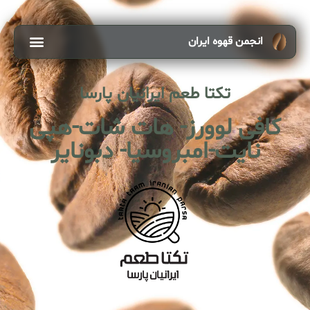
انجمن قهوه ایران
تکتا طعم ایرانیان پارسا
کافی لوورز- هات شات-هپی
نایت-امبروسیا- دبونایر