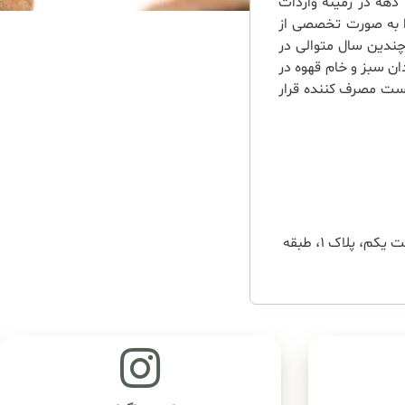
بازرگانی افق تجارت فرد با نام تجاری برند O.T.F با بیش از ۳ دهه در زمینه واردات
ات دان سبز قهوه را به صورت تخصصی از
چندین سال متوالی در
ان سبز و خام قهوه در
ست مصرف کننده قرار
◉ آدرس دفتر مرکزی: تهران، بلوار میرداماد، خیابان انوار، بن بست یکم، پلاک ۱، طبقه